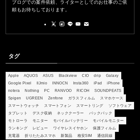
ブログでの案件依頼、ライターとしてのお仕事のご依
頼もお待ちしております。
タグ
Apple
AQUOS
ASUS
Blackview
CIO
drip
Galaxy
Google Pixel
IIJmio
INNOCN
Insta360
iPad
iPhone
notera
Nothing
PC
RANVOO
RICOH
SOUNDPEATS
Spigen
UGREEN
Zenfone
ガラスフィルム
スマホケース
スマートウォッチ
スマートフォン
スマートリング
ソフトウェア
タブレット
デスク収納
ネッククーラー
バックパック
モトローラ
モニター
モバイルバッテリー
モバイルモニター
ランキング
レビュー
ワイヤレスイヤホン
保護フィルム
充電器
折りたたみスマホ
新製品
格安SIM
通信回線