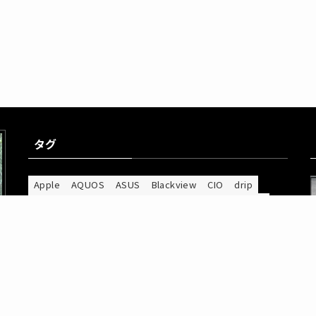
タグ
Apple
AQUOS
ASUS
Blackview
CIO
drip
Galaxy
Google Pixel
IIJmio
INNOCN
Insta360
iPad
iPhone
notera
Nothing
PC
RANVOO
RICOH
SOUNDPEATS
Spigen
UGREEN
Zenfone
ガラスフィルム
スマホケース
スマートウォッチ
スマートフォン
スマートリング
ソフトウェア
タブレット
デスク収納
ネッククーラー
バックパック
モトローラ
モニター