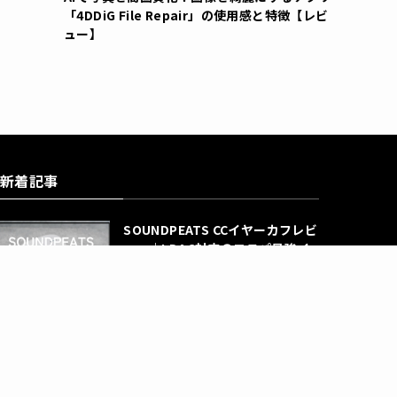
「4DDiG File Repair」の使用感と特徴【レビ
ュー】
新着記事
SOUNDPEATS CCイヤーカフレビ
ュー｜LDAC対応のコスパ最強イ
ヤホンのメリット・デメリットを
解説
ワイヤレスイヤホン
Android 16搭載大画面タブレッ
ト「Blackview MEGA8」のお得
なセール情報！