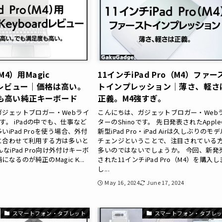
（M4）用Magic
11インチiPad Pro（M4）ファー
rdレビュー｜価格は高い。
トインプレッション｜薄さ、軽さ
も高い純正キーボード
正義。M4強すぎ。
ガジェットブロガー・Webライ
こんにちは、ガジェットブロガー・Web
です。 iPadの中でも、仕事など
ターのShinoです。 先日発表されたAppl
iPad Proを使う場合、外付
新型iPad Pro・iPad Airは久しぶりのモ
と合わせて利用する方は多いと
チェンジということで、注目されている
なiPad Pro向け外付けキーボ
多いのではないでしょうか。 今回、新発
なるのが純正のMagic K...
された11インチiPad Pro（M4）を購入し
し...
4
May 16, 2024
June 17, 2024
スマートフォン・タブレット
スマートフォン・タブレ