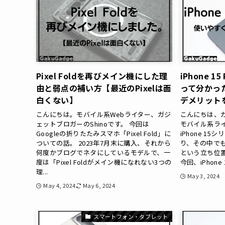
Pixel Foldを再びメイン機にした理
iPhone 
由と弱点の補い方【最近のPixelは面
って分かっ
白くない】
デメリット
こんにちは。モバイル系Webライター、ガジ
こんにちは、
ェットブロガーのShinoです。 今回は
モバイル系ライ
Googleの折りたたみスマホ「Pixel Fold」に
iPhone 1
ついての話。 2023年7月末に購入、それから
り、その中で
何度かブログでネタにしているモデルで、一
という立ち位置なの
度は「Pixel Foldがメイン機になれない3つの
今回、iPhone
理...
May 3, 2024
May 4, 2024
May 6, 2024
スマートフォン・タブレット