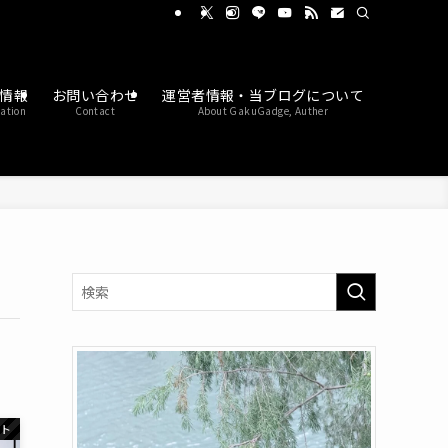
情報
お問い合わせ
運営者情報・当ブログについて
ation
Contact
About GakuGadge, Auther
ット