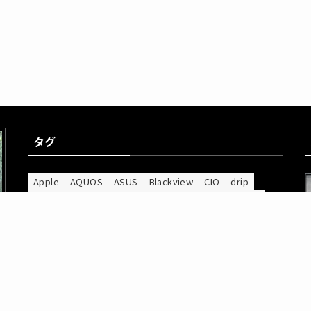
タグ
Apple
AQUOS
ASUS
Blackview
CIO
drip
Galaxy
Google Pixel
IIJmio
INNOCN
Insta360
iPad
iPhone
notera
Nothing
PC
RANVOO
RICOH
SOUNDPEATS
Spigen
UGREEN
Zenfone
ガラスフィルム
スマホケース
スマートウォッチ
スマートフォン
スマートリング
ソフトウェア
タブレット
デスク収納
ネッククーラー
バックパック
モトローラ
モニター