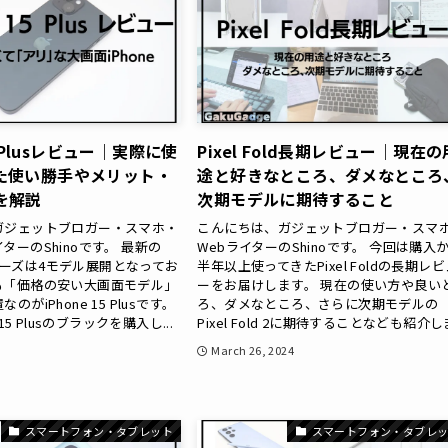
15 Plusレビュー｜実際に使
Pixel Fold長期レビュー｜現在の
た使い勝手やメリット・
途と好きなところ、ダメなところ
を解説
次期モデルに期待すること
ガジェットブロガー・スマホ・
こんにちは、ガジェットブロガー・スマ
ターのShinoです。 最新の
WebライターのShinoです。 今回は購入
5シリーズは4モデル展開となってお
半年以上使ってきたPixel Foldの長期レビ
も「価格の安い大画面モデル」
ーをお届けします。 現在の使い方や良い
がiPhone 15 Plusです。
ろ、ダメなところ、さらに次期モデルの
 15 Plusのブラックを購入し...
Pixel Fold 2に期待することなども紹介しま
March 26, 2024
スマートフォン・タブレット
スマートフォン・タブレ