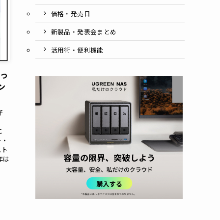
価格・発売日
新製品・発表会まとめ
活用術・便利機能
買っ
ン
好
。
こ
ー・
スト
年は