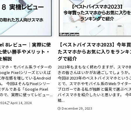
Pixel 8レビュー｜実際に使
【ベストバイスマホ2023】今年
た使い勝手やメリット・
たスマホからお気に入りをランキ
を解説
グで紹介
スマホ・モバイル系ライターの
2023年もまもなく終わりますが、スマホ
Google Pixelシリーズといえば
きの皆さんはいかがお過ごしでしょうか
存在感を増しているAndroid
今回は2023年のベストバイスマホという
。 今回はそんなPixelシリー
とで、スマホやモバイル系のWebライタ
ルである「Google Pixel
ブロガーである私が独断と偏見で選ぶベ
ので、実際に使ってレビュー...
バイスマホを紹介したいと思います。 今
結...
2024
April 14, 2024
December 29, 2023