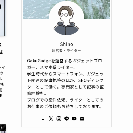
Shino
ス
運営者・ライター
は
GakuGadgeを運営するガジェットブロ
ガー、スマホ系ライター。
ライ
eの
学生時代からスマートフォン、ガジェッ
デル
ト関連の記事執筆のほか、SEOディレク
方も
ターとして働く。専門家として記事の監
売
修経験も。
ま
ブログでの案件依頼、ライターとしての
お仕事のご依頼もお待ちしております。
ット