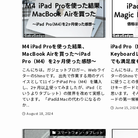
M4 iPad Proを使った結果、
iPad Pro
MacBook Airを買った〜iPad
Keyboa
Pro（M4）を2ヶ月使った感想〜
でも満足度
こんにちは。ガジェットブロガー、Webライ
こんにちは。
ターのShinoです。 出先で作業する用のデバ
ターのShino
イスとして11インチiPad Pro（M4）を購入
に使うことの多い
し、2ヶ月以上使ってみましたが、iPad（と
けキーボード
いうよりタブレット）の限界を改めて実感し
思います。 そん
ています。 「iPadはMacの代わりになるの
ードの第一候補に
か...
June 15, 202
August 18, 2024
スマートフォン・タブレット