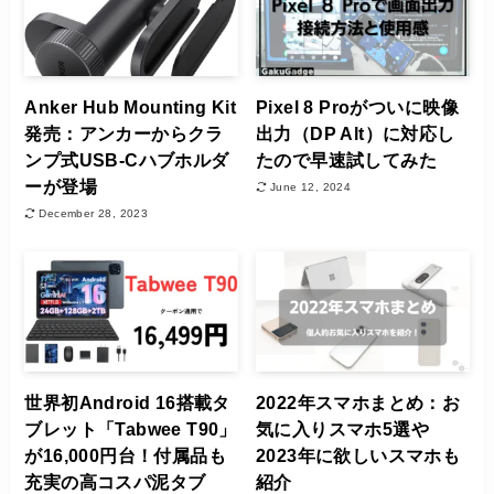
Anker Hub Mounting Kit
Pixel 8 Proがついに映像
発売：アンカーからクラ
出力（DP Alt）に対応し
ンプ式USB-Cハブホルダ
たので早速試してみた
ーが登場
June 12, 2024
December 28, 2023
世界初Android 16搭載タ
2022年スマホまとめ：お
ブレット「Tabwee T90」
気に入りスマホ5選や
が16,000円台！付属品も
2023年に欲しいスマホも
充実の高コスパ泥タブ
紹介