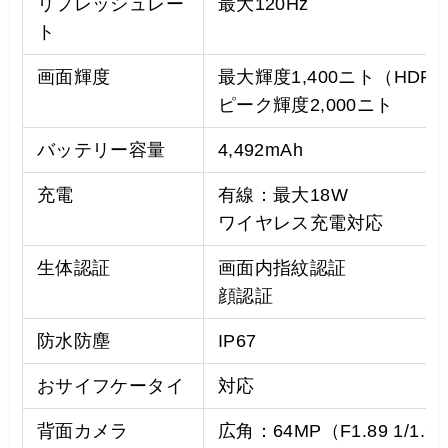
リフレッシュレー
最大120Hz
ト
画面輝度
最大輝度1,400ニト（HDR
ピーク輝度2,000ニト
バッテリー容量
4,492mAh
充電
有線：最大18W
ワイヤレス充電対応
生体認証
画面内指紋認証
顔認証
防水防塵
IP67
おサイフケータイ
対応
背面カメラ
広角：64MP（F1.89 1/1.7