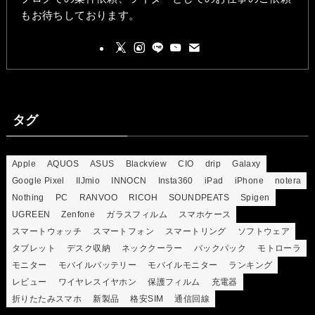
もお待ちしております。
タグ
Apple
AQUOS
ASUS
Blackview
CIO
drip
Galaxy
Google Pixel
IIJmio
INNOCN
Insta360
iPad
iPhone
notera
Nothing
PC
RANVOO
RICOH
SOUNDPEATS
Spigen
UGREEN
Zenfone
ガラスフィルム
スマホケース
スマートウォッチ
スマートフォン
スマートリング
ソフトウェア
タブレット
デスク収納
ネッククーラー
バックパック
モトローラ
モニター
モバイルバッテリー
モバイルモニター
ランキング
レビュー
ワイヤレスイヤホン
保護フィルム
充電器
折りたたみスマホ
新製品
格安SIM
通信回線