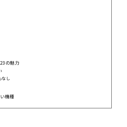
M23の魅力
い
もなし
いい機種