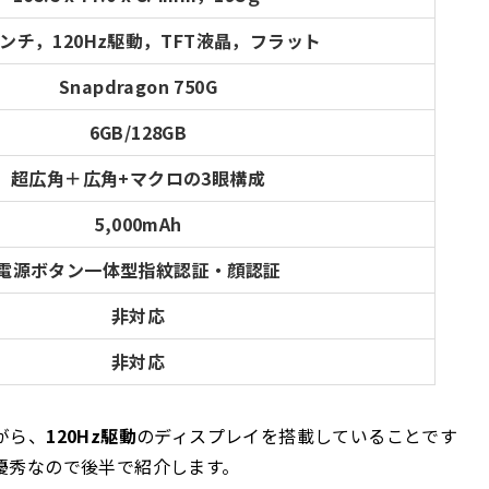
インチ，120Hz駆動，TFT液晶，フラット
Snapdragon 750G
6GB/128GB
超広角＋広角+マクロの3眼構成
5,000mAh
電源ボタン一体型指紋認証・顔認証
非対応
非対応
がら、
120Hz駆動
のディスプレイを搭載していることです
優秀
なので後半で紹介します。