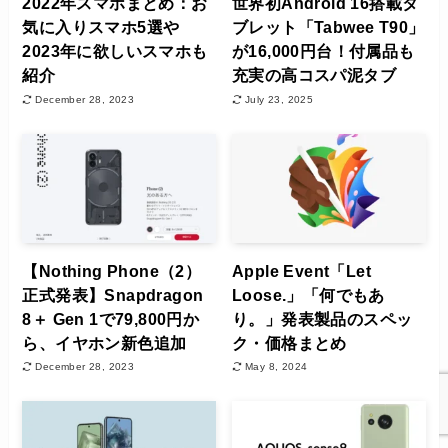
2022年スマホまとめ：お
世界初Android 16搭載タ
気に入りスマホ5選や
ブレット「Tabwee T90」
2023年に欲しいスマホも
が16,000円台！付属品も
紹介
充実の高コスパ泥タブ
December 28, 2023
July 23, 2025
【Nothing Phone（2）
Apple Event「Let
正式発表】Snapdragon
Loose.」「何でもあ
8＋ Gen 1で79,800円か
り。」発表製品のスペッ
ら、イヤホン新色追加
ク・価格まとめ
December 28, 2023
May 8, 2024