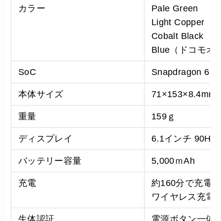
カラー
Pale Green
Light Copper
Cobalt Black
Blue（ドコモ
SoC
Snapdragon 6 G
本体サイズ
71×153×8.4mm
重量
159ｇ
ディスプレイ
6.1インチ 90H
バッテリー容量
5,000ｍAh
充電
約160分で充電
ワイヤレス充電
生体認証
電源ボタン一体