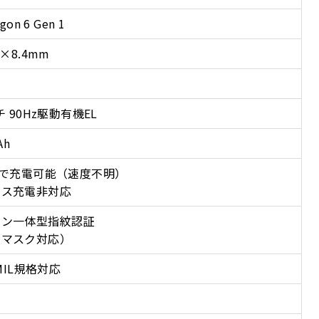
gon 6 Gen 1
3×8.4mm
チ 90Hz駆動有機EL
Ah
分で充電可能（速度不明）
レス充電非対応
タン一体型指紋認証
（マスク対応）
※MIL規格対応