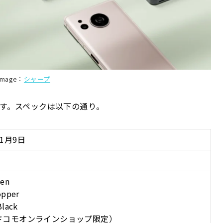
image：
シャープ
9日です。スペックは以下の通り。
11月9日
een
opper
Black
（ドコモオンラインショップ限定）