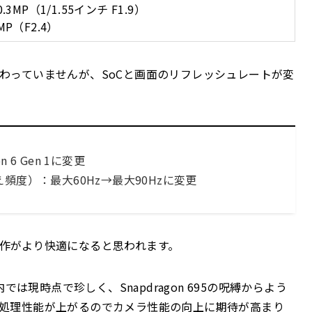
.3MP（1/1.55インチ F1.9）
P（F2.4）
きく変わっていませんが、SoCと画面のリフレッシュレートが変
on 6 Gen 1に変更
度）：最大60Hz→最大90Hzに変更
作がより快適になると思われます。
は国内では現時点で珍しく、Snapdragon 695の呪縛からよう
処理性能が上がるのでカメラ性能の向上に期待が高まり