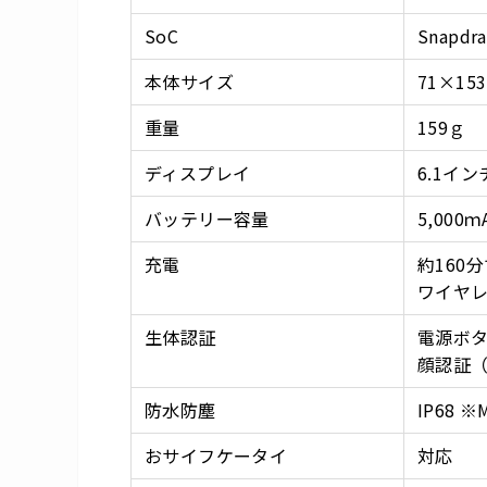
SoC
Snapdra
本体サイズ
71×15
重量
159ｇ
ディスプレイ
6.1イン
バッテリー容量
5,000ｍ
充電
約160
ワイヤ
生体認証
電源ボ
顔認証
防水防塵
IP68 
おサイフケータイ
対応