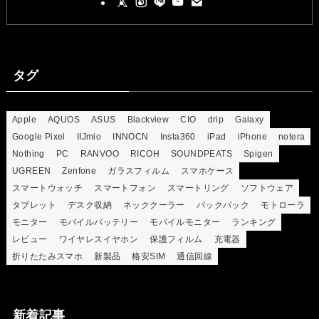
タグ
Apple
AQUOS
ASUS
Blackview
CIO
drip
Galaxy
Google Pixel
IIJmio
INNOCN
Insta360
iPad
iPhone
notera
Nothing
PC
RANVOO
RICOH
SOUNDPEATS
Spigen
UGREEN
Zenfone
ガラスフィルム
スマホケース
スマートウォッチ
スマートフォン
スマートリング
ソフトウェア
タブレット
デスク収納
ネッククーラー
バックパック
モトローラ
モニター
モバイルバッテリー
モバイルモニター
ランキング
レビュー
ワイヤレスイヤホン
保護フィルム
充電器
折りたたみスマホ
新製品
格安SIM
通信回線
新着記事