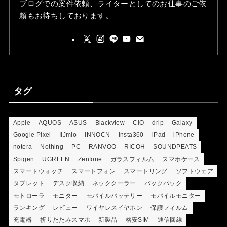
ブログでの案件依頼、ライターとしてのお仕事のご依
頼もお待ちしております。
タグ
Apple
AQUOS
ASUS
Blackview
CIO
drip
Galaxy
Google Pixel
IIJmio
INNOCN
Insta360
iPad
iPhone
notera
Nothing
PC
RANVOO
RICOH
SOUNDPEATS
Spigen
UGREEN
Zenfone
ガラスフィルム
スマホケース
スマートウォッチ
スマートフォン
スマートリング
ソフトウェア
タブレット
デスク収納
ネッククーラー
バックパック
モトローラ
モニター
モバイルバッテリー
モバイルモニター
ランキング
レビュー
ワイヤレスイヤホン
保護フィルム
充電器
折りたたみスマホ
新製品
格安SIM
通信回線